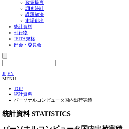
政策提言
調査統計
課題解決
市場創出
統計資料
刊行物
JEITA規格
部会・委員会
JP
EN
MENU
TOP
統計資料
パーソナルコンピュータ国内出荷実績
統計資料
STATISTICS
パーソナルコンピュータ国内出荷実績