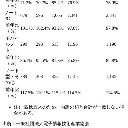
71.2%
70.7%
85.2%
76.9%
76.9%
（％）
ノート
679
596
1,065
2,341
2,341
PC
前年比
101.7%
102.4%
93.2%
97.8%
97.8%
（％）
モバイ
ルノー
290
293
613
1,196
1,196
ト
前年比
86.1%
95.5%
81.8%
85.8%
85.8%
（％）
ノート
型・そ
389
303
452
1,145
1,145
の他
前年比
117.5%
110.1%
115.2%
114.5%
114.5%
（％）
注） 四捨五入のため、内訳の和と合計が一致しない場
合がある。
出所：一般社団法人電子情報技術産業協会