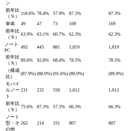
ン
前年比
118.6%
78.4%
57.9%
87.3%
87.3%
（％）
単体
49
47
73
169
169
前年比
63.9%
63.1%
60.7%
62.3%
62.3%
（％）
ノート
492
445
881
1,819
1,819
PC
前年比
89.6%
92.8%
68.4%
78.5%
78.5%
（％）
（構成
(87.9%)
(88.9%)
(91.6%)
(89.9%)
(89.9%)
比）
モバイ
ルノー
231
232
550
1,012
1,012
ト
前年比
75.6%
87.3%
57.5%
66.3%
66.3%
（％）
ノート
型・そ
262
214
331
807
807
の他