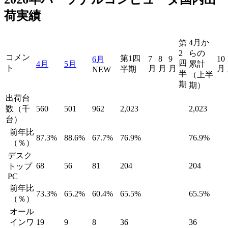
荷実績
4月か
第
2
らの
コメン
第1四
7
8
9
10
6月
四
4月
5月
累計
ト
月
月
月
月
半期
NEW
半
（上半
期
期）
出荷台
数（千
560
501
962
2,023
2,023
台）
前年比
87.3%
88.6%
67.7%
76.9%
76.9%
（％）
デスク
68
56
81
204
204
トップ
PC
前年比
73.3%
65.2%
60.4%
65.5%
65.5%
（％）
オール
インワ
19
9
8
36
36