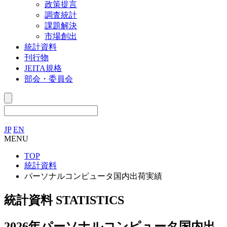
政策提言
調査統計
課題解決
市場創出
統計資料
刊行物
JEITA規格
部会・委員会
JP
EN
MENU
TOP
統計資料
パーソナルコンピュータ国内出荷実績
統計資料
STATISTICS
2026年
パーソナルコンピュータ国内出