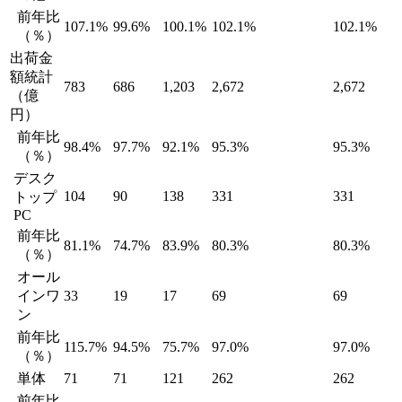
前年比
107.1%
99.6%
100.1%
102.1%
102.1%
（％）
出荷金
額統計
783
686
1,203
2,672
2,672
（億
円）
前年比
98.4%
97.7%
92.1%
95.3%
95.3%
（％）
デスク
104
90
138
331
331
トップ
PC
前年比
81.1%
74.7%
83.9%
80.3%
80.3%
（％）
オール
インワ
33
19
17
69
69
ン
前年比
115.7%
94.5%
75.7%
97.0%
97.0%
（％）
単体
71
71
121
262
262
前年比