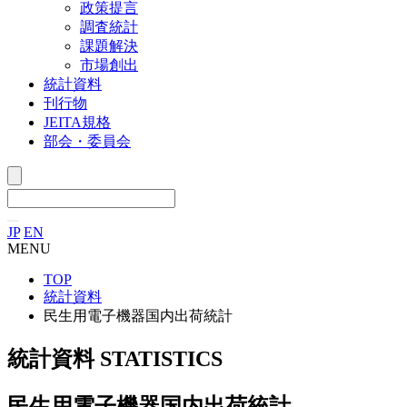
政策提言
調査統計
課題解決
市場創出
統計資料
刊行物
JEITA規格
部会・委員会
JP
EN
MENU
TOP
統計資料
民生用電子機器国内出荷統計
統計資料
STATISTICS
民生用電子機器国内出荷統計