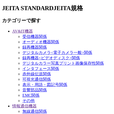
JEITA STANDARD
JEITA規格
カテゴリーで探す
AV&IT機器
受信機器関係
オーディオ機器関係
録再機器関係
デジタルカメラ<電子カメラ一般>関係
録再機器<ビデオディスク>関係
デジタルカラー写真プリント画像保存性関係
インタフェース関係
赤外線伝送関係
可視光通信関係
表示・用語・図記号関係
音響部品関係
EMC関係
その他
情報通信機器
無線通信関係