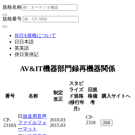
規格名称
規格番号
JEITA規格について
日
日本語
英
英語
併
日英併記
AV&IT機器部門
録再機器
関係
スタビ
ライズ
旧規
制定
番号
名称
ド規格
格備
購入サイトへ
改正
(移行年
考
月)
日
放送用音声
CP-
CP-
2010.03
ファイルフォ
2318
JSA
2318A
2015.03
ーマット