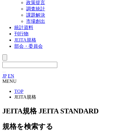
政策提言
調査統計
課題解決
市場創出
統計資料
刊行物
JEITA規格
部会・委員会
JP
EN
MENU
TOP
JEITA規格
JEITA規格
JEITA STANDARD
規格を検索する