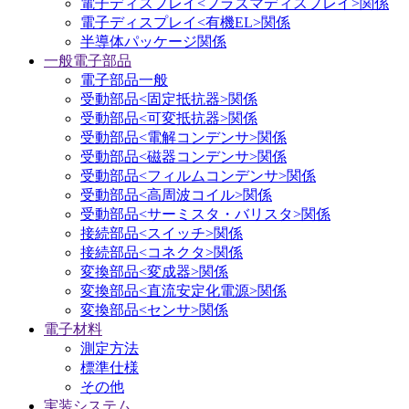
電子ディスプレイ<プラズマディスプレイ>関係
電子ディスプレイ<有機EL>関係
半導体パッケージ関係
一般電子部品
電子部品一般
受動部品<固定抵抗器>関係
受動部品<可変抵抗器>関係
受動部品<電解コンデンサ>関係
受動部品<磁器コンデンサ>関係
受動部品<フィルムコンデンサ>関係
受動部品<高周波コイル>関係
受動部品<サーミスタ・バリスタ>関係
接続部品<スイッチ>関係
接続部品<コネクタ>関係
変換部品<変成器>関係
変換部品<直流安定化電源>関係
変換部品<センサ>関係
電子材料
測定方法
標準仕様
その他
実装システム