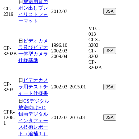
日
放送用音声
ポン出しプレ
CP-
2012.07
JSA
2319
イリストフォ
ーマット
VTC-
013
CPX-
日
ビデオカメ
1996.10
3202
ラ及びビデオ
CP-
2002.03
CP-
JSA
3202B
一体型カメラ
2009.04
3202
仕様基準
CP-
3202A
日
ビデオカメ
CP-
ラ用テストチ
2002.03
2015.01
JSA
3203
ャート仕様書
日
CSデジタル
放送向けHD
CPR-
録画デジタル
1206-
2012.07
2016.01
JSA
インタフェー
1
ス技術レポー
ト（追補１）