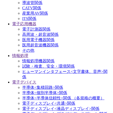
導波管関係
CATV関係
産業用AV関係
ITS関係
電子応用機器
電子計測器関係
高周波・超音波関係
医用電子機器関係
医用超音波機器関係
その他
情報処理
情報処理機器関係
試験・検査、安全・環境関係
ヒューマンインタフェース<文字書体、音声>関
係
電子デバイス
半導体<集積回路>関係
半導体<個別半導体>関係
半導体<半導体信頼性>関係 （各規格の概要）
電子ディスプレイ<共通>関係
電子ディスプレイ<液晶ディスプレイ>関係