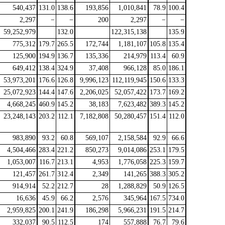
540,437
131.0
138.6
193,856
1,010,841
78.9
100.4
2,297
−
−
200
2,297
−
−
59,252,979
132.0
122,315,138
135.9
775,312
179.7
265.5
172,744
1,181,107
105.8
135.4
125,900
194.9
136.7
135,336
214,979
113.4
60.9
649,412
138.4
324.9
37,408
966,128
85.0
186.1
53,973,201
176.6
126.8
9,996,123
112,119,945
150.6
133.3
25,072,923
144.4
147.6
2,206,025
52,057,422
173.7
169.2
4,668,245
460.9
145.2
38,183
7,623,482
389.3
145.2
23,248,143
203.2
112.1
7,182,808
50,280,457
151.4
112.0
983,890
93.2
60.8
569,107
2,158,584
92.9
66.6
4,504,466
283.4
221.2
850,273
9,014,086
253.1
179.5
1,053,007
116.7
213.1
4,953
1,776,058
225.3
159.7
121,457
261.7
312.4
2,349
141,265
388.3
305.2
914,914
52.2
212.7
28
1,288,829
50.9
126.5
16,636
45.9
66.2
2,576
345,964
167.5
734.0
2,959,825
200.1
241.9
186,298
5,966,231
191.5
214.7
332,037
90.5
112.5
174
557,888
76.7
79.6