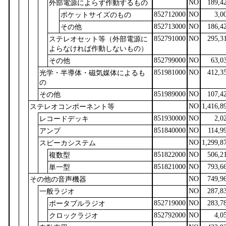
NO
189,4
外部電源によらず作動するもの
852712000
NO
3,0
ポケットサイズのもの
852713000
NO
186,4
その他
852791000
NO
295,3
ステレオセット等（外部電源に
よらなければ作動しないもの）
852799000
NO
63,0
その他
851981000
NO
412,3
光学・半導体・磁気媒体によるも
の
851989000
NO
107,4
その他
NO
1,416,8
ステレオコンポーネント等
851930000
NO
2,0
レコードデッキ
851840000
NO
114,9
アンプ
NO
1,299,8
スピーカシステム
851822000
NO
506,2
複数型
851821000
NO
793,6
単一型
NO
749,9
その他の音声機器
NO
287,8
一般ラジオ
852719000
NO
283,7
ポータブルラジオ
852792000
NO
4,0
クロックラジオ