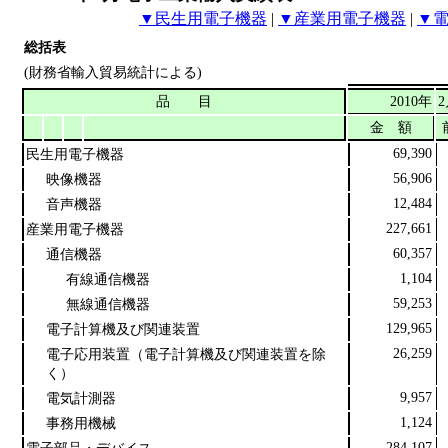
▼民生用電子機器
|
▼産業用電子機器
|
▼
総括表
(財務省輸入貿易統計による)
品 目
2010年
金 額
69,390
民生用電子機器
56,906
映像機器
12,484
音声機器
227,661
産業用電子機器
60,357
通信機器
1,104
有線通信機器
59,253
無線通信機器
129,965
電子計算機及び関連装置
26,259
電子応用装置（電子計算機及び関連装置を除
く）
9,957
電気計測器
1,124
事務用機械
284,107
電子部品・デバイス