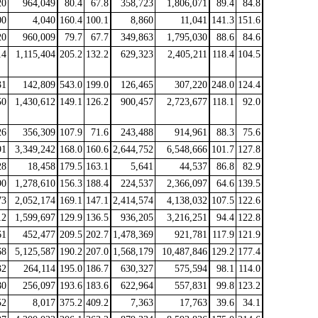
20
964,049
80.4
67.8
358,723
1,806,071
89.4
84.8
00
4,040
160.4
100.1
8,860
11,041
141.3
151.6
20
960,009
79.7
67.7
349,863
1,795,030
88.6
84.6
14
1,115,404
205.2
132.2
629,323
2,405,211
118.4
104.5
31
142,809
543.0
199.0
126,465
307,220
248.0
124.4
50
1,430,612
149.1
126.2
900,457
2,723,677
118.1
92.0
26
356,309
107.9
71.6
243,488
914,961
88.3
75.6
91
3,349,242
168.0
160.6
2,644,752
6,548,666
101.7
127.8
28
18,458
179.5
163.1
5,641
44,537
86.8
82.9
90
1,278,610
156.3
188.4
224,537
2,366,097
64.6
139.5
73
2,052,174
169.1
147.1
2,414,574
4,138,032
107.5
122.6
12
1,599,697
129.9
136.5
936,205
3,216,251
94.4
122.8
61
452,477
209.5
202.7
1,478,369
921,781
117.9
121.9
68
5,125,587
190.2
207.0
1,568,179
10,487,846
129.2
177.4
32
264,114
195.0
186.7
630,327
575,594
98.1
114.0
80
256,097
193.6
183.6
622,964
557,831
99.8
123.2
52
8,017
375.2
409.2
7,363
17,763
39.6
34.1