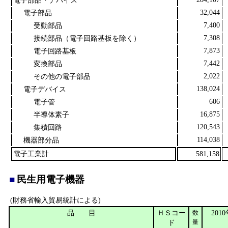
32,044
電子部品
7,400
受動部品
7,308
接続部品（電子回路基板を除く）
7,873
電子回路基板
7,442
変換部品
2,022
その他の電子部品
138,024
電子デバイス
606
電子管
16,875
半導体素子
120,543
集積回路
114,038
機器部分品
電子工業計
581,158
■
民生用電子機器
(財務省輸入貿易統計による)
品 目
ＨＳコー
201
数
ド
量