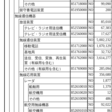
851718000
NO
99,090
その他
851950000
NO
200
留守番電話装置
無線通信機器
NO
85,010
放送装置
852550000
NO
67,383
テレビ・ラジオ用送信機
852560000
NO
17,627
テレビ・ラジオ用送受信機
NO
5,002,232
無線通信装置
851712000
NO
1,070,129
移動電話
851761000
NO
32,732
基地局
851762000
NO
3,614,277
送信、受信、変換、再生装
置（有線用を含む）
851769000
NO
285,094
その他（有線用を含む）
NO
356,680
無線応用装置
NO
1,877
レーダ
852610010
NO
1,379
船舶用
852610020
NO
12
航空機用
852610090
NO
486
その他
NO
92,022
航空用無線機器
852691010
NO
86
航空機用