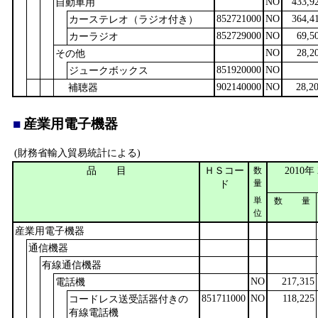
NO
433,9
自動車用
852721000
NO
364,4
カーステレオ（ラジオ付き）
852729000
NO
69,5
カーラジオ
NO
28,2
その他
851920000
NO
ジュークボックス
902140000
NO
28,2
補聴器
■
産業用電子機器
(財務省輸入貿易統計による)
品 目
ＨＳコー
2010年
数
ド
量
単
数 量
位
産業用電子機器
通信機器
有線通信機器
NO
217,315
電話機
851711000
NO
118,225
コードレス送受話器付きの
有線電話機