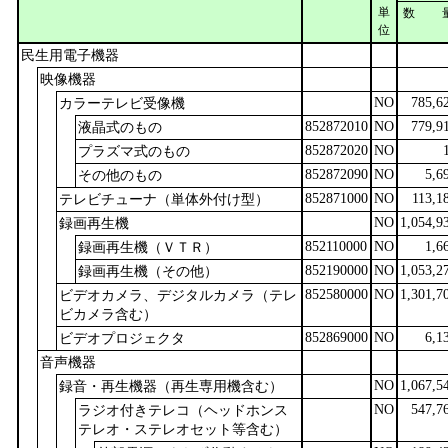
単
数 
位
民生用電子機器
映像機器
NO
785,6
カラーテレビ受像機
852872010
NO
779,9
液晶式のもの
852872020
NO
プラズマ式のもの
852872090
NO
5,6
その他のもの
852871000
NO
113,1
テレビチューナ（単体外付け型）
NO
1,054,9
録画再生機
852110000
NO
1,6
録画再生機（ＶＴＲ）
852190000
NO
1,053,2
録画再生機（その他）
852580000
NO
1,301,7
ビデオカメラ、デジタルカメラ（テレ
ビカメラ含む）
852869000
NO
6,1
ビデオプロジェクタ
音声機器
NO
1,067,5
録音・再生機器（再生専用機含む）
NO
547,7
ラジオ付きテレコ（ヘッドホンス
テレオ・ステレオセット等含む）