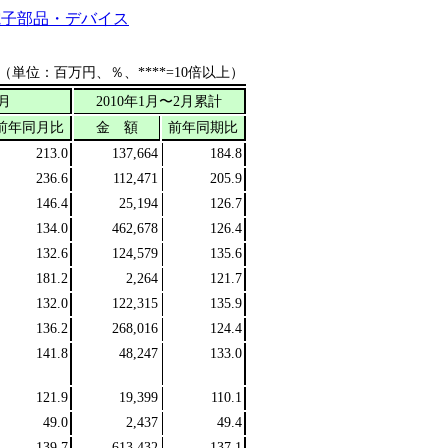
電子部品・デバイス
（単位：百万円、％、****=10倍以上）
2月
2010年1月〜2月累計
前年同月比
金 額
前年同期比
213.0
137,664
184.8
236.6
112,471
205.9
146.4
25,194
126.7
134.0
462,678
126.4
132.6
124,579
135.6
181.2
2,264
121.7
132.0
122,315
135.9
136.2
268,016
124.4
141.8
48,247
133.0
121.9
19,399
110.1
49.0
2,437
49.4
139.7
613,432
137.1