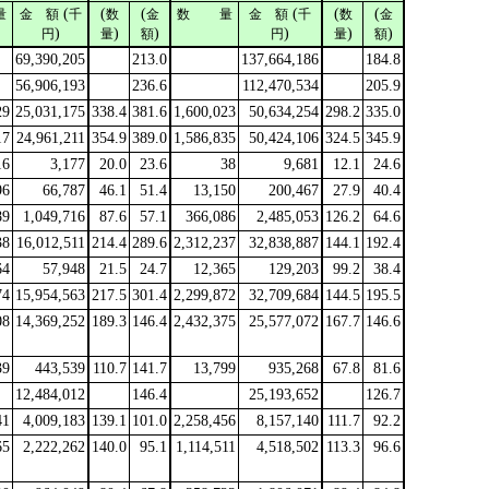
(
(
(
(
(
(
量
金 額
千
数
金
数 量
金 額
千
数
金
)
)
)
)
)
)
円
量
額
円
量
額
69,390,205
213.0
137,664,186
184.8
56,906,193
236.6
112,470,534
205.9
29
25,031,175
338.4
381.6
1,600,023
50,634,254
298.2
335.0
17
24,961,211
354.9
389.0
1,586,835
50,424,106
324.5
345.9
16
3,177
20.0
23.6
38
9,681
12.1
24.6
96
66,787
46.1
51.4
13,150
200,467
27.9
40.4
89
1,049,716
87.6
57.1
366,086
2,485,053
126.2
64.6
38
16,012,511
214.4
289.6
2,312,237
32,838,887
144.1
192.4
64
57,948
21.5
24.7
12,365
129,203
99.2
38.4
74
15,954,563
217.5
301.4
2,299,872
32,709,684
144.5
195.5
08
14,369,252
189.3
146.4
2,432,375
25,577,072
167.7
146.6
39
443,539
110.7
141.7
13,799
935,268
67.8
81.6
12,484,012
146.4
25,193,652
126.7
41
4,009,183
139.1
101.0
2,258,456
8,157,140
111.7
92.2
65
2,222,262
140.0
95.1
1,114,511
4,518,502
113.3
96.6