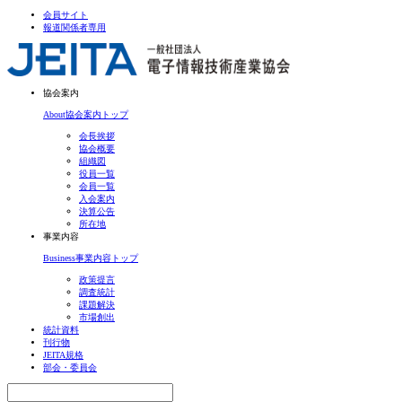
会員サイト
報道関係者専用
協会案内
About
協会案内トップ
会長挨拶
協会概要
組織図
役員一覧
会員一覧
入会案内
決算公告
所在地
事業内容
Business
事業内容トップ
政策提言
調査統計
課題解決
市場創出
統計資料
刊行物
JEITA規格
部会・委員会