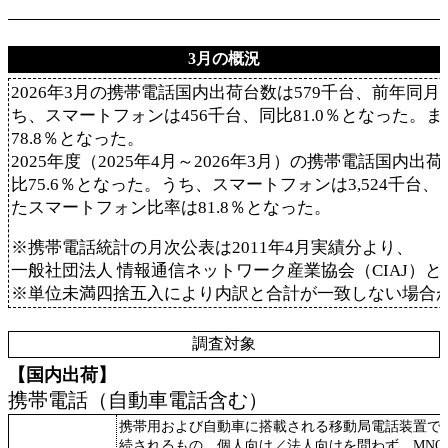
3月の概況
2026年3月の携帯電話国内出荷台数は579千台、前年同月比
ち、スマートフォンは456千台、同比81.0％となった。
78.8％となった。
2025年度（2025年4月～2026年3月）の携帯電話国内出荷
比75.6％となった。うち、スマートフォンは3,524千台、
たスマートフォン比率は81.8％となった。
※携帯電話統計の月次公表は2011年4月実績分より、
一般社団法人 情報通信ネットワーク産業協会（CIAJ）
※単位未満四捨五入により内訳と合計が一致しない場合
調査対象
【国内出荷】
携帯電話（自動車電話含む）
携帯用および自動車に搭載される移動局電話装置で
続されるもの。個人向け／法人向けを問わず、MN