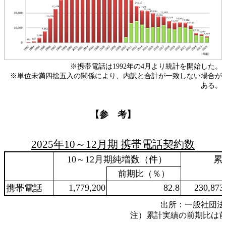
※携帯電話は1992年の4月より統計を開始した。
※単位未満四捨五入の関係により、内訳と合計が一致しない場合が
ある。
【参 考】
2025年10～12月期 携帯電話契約数
10～12月期純増数（件）
累
前期比（％）
1,779,200
82.8
230,873
携帯電話
出所：一般社団法
注）累計実績の前期比は