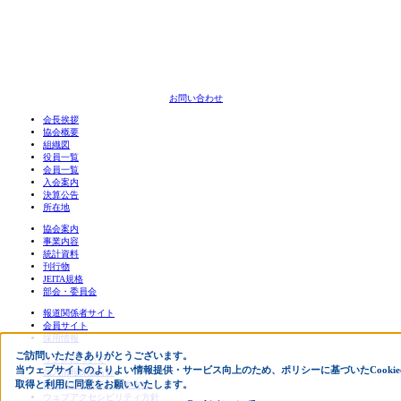
お問い合わせ
会長挨拶
協会概要
組織図
役員一覧
会員一覧
入会案内
決算公告
所在地
協会案内
事業内容
統計資料
刊行物
JEITA規格
部会・委員会
報道関係者サイト
会員サイト
採用情報
ご訪問いただきありがとうございます。
リンクについて
当ウェブサイトのよりよい情報提供・サービス向上のため、ポリシーに基づいたCookie
個人情報保護方針
取得と利用に同意をお願いいたします。
情報セキュリティ基本方針
ウェブアクセシビリティ方針