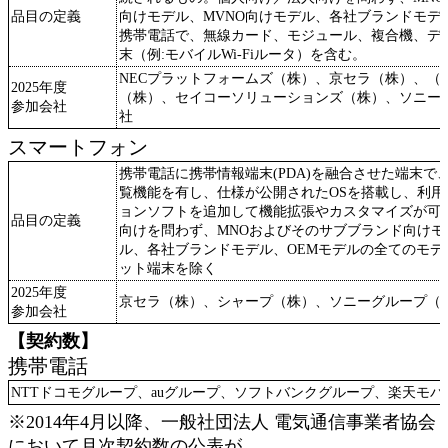
品目の定義
向けモデル、MVNO向けモデル、各社ブランドモデ
携帯電話で、無線カード、モジュール、複合機、デ
末（例:モバイルWi-Fiルータ）を含む。
NECプラットフォームズ（株）、京セラ（株）、（
2025年度
（株）、セイコーソリューションズ（株）、ソニー
参加会社
社
スマートフォン
携帯電話に携帯情報端末(PDA)を融合させた端末で
覧機能を有し、仕様が公開されたOSを搭載し、利
ョンソフトを追加して機能拡張やカスタマイズが可
品目の定義
向けを問わず、MNOおよびそのサブブランド向けモ
ル、各社ブランドモデル、OEMモデルの全てのモデ
ット端末を除く
2025年度
京セラ（株）、シャープ（株）、ソニーグループ（
参加会社
【契約数】
携帯電話
NTTドコモグループ、auグループ、ソフトバンクグループ、楽天モ
※2014年4月以降、一般社団法人 電気通信事業者協会
において月次契約数の公表が