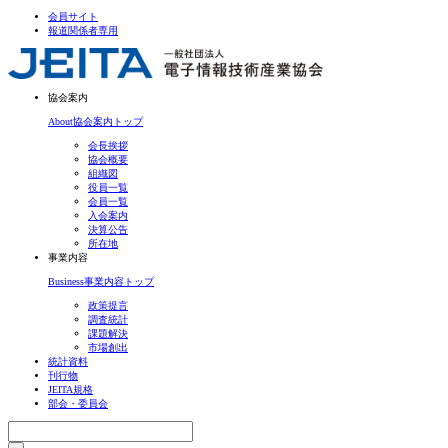
会員サイト
報道関係者専用
協会案内
About
協会案内トップ
会長挨拶
協会概要
組織図
役員一覧
会員一覧
入会案内
決算公告
所在地
事業内容
Business
事業内容トップ
政策提言
調査統計
課題解決
市場創出
統計資料
刊行物
JEITA規格
部会・委員会