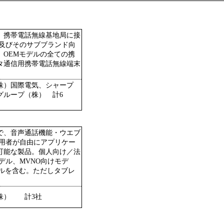
、携帯電話無線基地局に接
O及びそのサブブランド向
、OEMモデルの全ての携
タ通信用携帯電話無線端末
株）国際電気、シャープ
グループ（株） 計6
で、音声通話機能・ウエブ
利用者が自由にアプリケー
可能な製品。個人向け／法
デル、MVNO向けモデ
ルを含む。ただしタブレ
株） 計3社