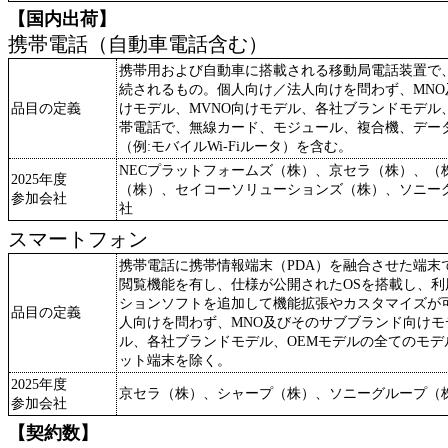
【国内出荷】
携帯電話（自動車電話含む）
携帯用および自動車に搭載される移動局電話装置で
続されるもの。個人向け／法人向けを問わず、MN
品目の定義
けモデル、MVNO向けモデル、各社ブランドモデル
帯電話で、無線カード、モジュール、複合機、デー
（例:モバイルWi-Fiルータ）を含む。
NECプラットフォームズ（株）、京セラ（株）、（
2025年度
（株）、セイコーソリューションズ（株）、ソニー
参加会社
社
スマートフォン
携帯電話に携帯情報端末（PDA）を融合させた端末
閲覧機能を有し、仕様が公開されたOSを搭載し、
ションソフトを追加して機能拡張やカスタマイズが
品目の定義
人向けを問わず、MNO及びそのサブブランド向けモ
ル、各社ブランドモデル、OEMモデルの全てのモデ
ット端末を除く。
2025年度
京セラ（株）、シャープ（株）、ソニーグループ（
参加会社
【契約数】