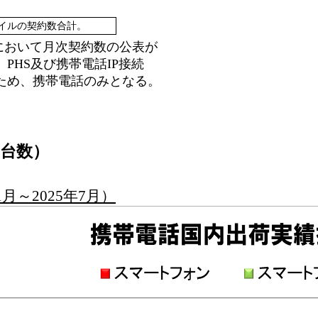
バイルの契約数合計。
会において月次契約数の公表が
HS及び携帯電話IP接続
ため、携帯電話のみとなる。
台数）
月～2025年7月）