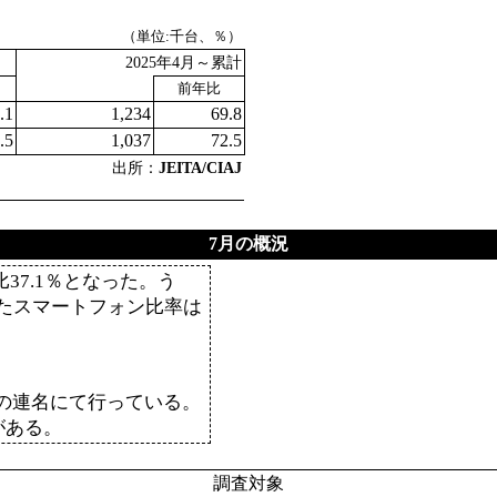
（単位:千台、％）
2025年4月～累計
前年比
.1
1,234
69.8
.5
1,037
72.5
出所：
JEITA/CIAJ
7月の概況
37.1％となった。う
またスマートフォン比率は
との連名にて行っている。
がある。
調査対象