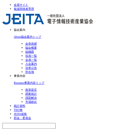
会員サイト
報道関係者専用
協会案内
About
協会案内トップ
会長挨拶
協会概要
組織図
役員一覧
会員一覧
入会案内
決算公告
所在地
事業内容
Business
事業内容トップ
政策提言
調査統計
課題解決
市場創出
統計資料
刊行物
JEITA規格
部会・委員会