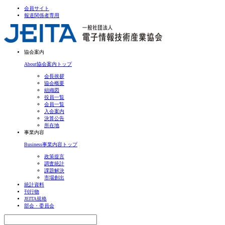
会員サイト
報道関係者専用
協会案内
About
協会案内トップ
会長挨拶
協会概要
組織図
役員一覧
会員一覧
入会案内
決算公告
所在地
事業内容
Business
事業内容トップ
政策提言
調査統計
課題解決
市場創出
統計資料
刊行物
JEITA規格
部会・委員会