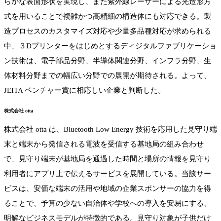
らかな表面形状を実現し、また紫外線レーザーによる光造形方
式を用いることで複雑かつ高精細の構造体にも対応できる。製
造プロセスのカスタマイズ対応や少量多品種対応が求められる
中、３Dプリンターをはじめとするディジタルファブリケーショ
ン技術は、電子部品分野、半導体関連分野、インフラ分野、生
体材料分野までの幅広い分野での展開が期待される。よって、
JEITA ベンチャー賞に相応しい企業と判断した。
株式会社 otta
株式会社 otta は、Bluetooth Low Energy 技術を応用した見守り端
末と端末から発信される電波を受信する基地局の組み合わせ
で、見守り端末が基地局を通過した時間と場所の情報を見守り
利用者にアプリ上で伝えるサービスを展開している。当該サー
ビスは、安価な端末の活用や地域の企業スポンサーの協力を得
ることで、予算の少ない自治体や学校への導入を安易にする、
明解なビジネスモデルが特徴的である。見守り対象が子供だけ