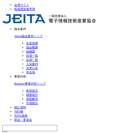
会員サイト
報道関係者専用
協会案内
About
協会案内トップ
会長挨拶
協会概要
組織図
役員一覧
会員一覧
入会案内
決算公告
所在地
事業内容
Business
事業内容トップ
政策提言
調査統計
課題解決
市場創出
統計資料
刊行物
JEITA規格
部会・委員会