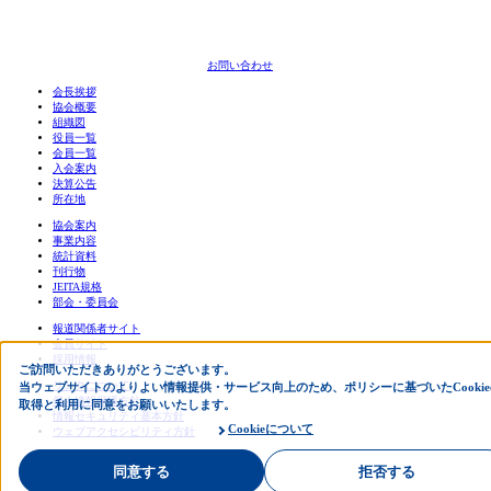
お問い合わせ
会長挨拶
協会概要
組織図
役員一覧
会員一覧
入会案内
決算公告
所在地
協会案内
事業内容
統計資料
刊行物
JEITA規格
部会・委員会
報道関係者サイト
会員サイト
採用情報
ご訪問いただきありがとうございます。
リンクについて
当ウェブサイトのよりよい情報提供・サービス向上のため、ポリシーに基づいたCookie
個人情報保護方針
取得と利用に同意をお願いいたします。
情報セキュリティ基本方針
Cookieについて
ウェブアクセシビリティ方針
English
同意する
拒否する
中文