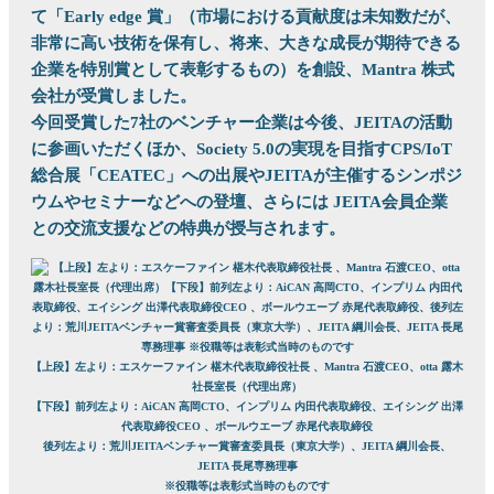
て「Early edge 賞」（市場における貢献度は未知数だが、
非常に高い技術を保有し、将来、大きな成長が期待できる
企業を特別賞として表彰するもの）を創設、Mantra 株式
会社が受賞しました。
今回受賞した7社のベンチャー企業は今後、JEITAの活動
に参画いただくほか、Society 5.0の実現を目指すCPS/IoT
総合展「CEATEC」への出展やJEITAが主催するシンポジ
ウムやセミナーなどへの登壇、さらには JEITA会員企業
との交流支援などの特典が授与されます。
【上段】左より：エスケーファイン 椹木代表取締役社長 、Mantra 石渡CEO、otta 露木
社長室長（代理出席）
【下段】前列左より：AiCAN 高岡CTO、インプリム 内田代表取締役、エイシング 出澤
代表取締役CEO 、ボールウエーブ 赤尾代表取締役
後列左より：荒川JEITAベンチャー賞審査委員長（東京大学）、JEITA 綱川会長、
JEITA 長尾専務理事
※役職等は表彰式当時のものです