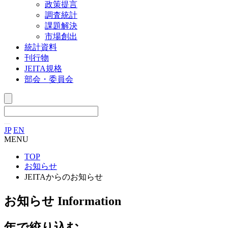
政策提言
調査統計
課題解決
市場創出
統計資料
刊行物
JEITA規格
部会・委員会
JP
EN
MENU
TOP
お知らせ
JEITAからのお知らせ
お知らせ
Information
年で絞り込む