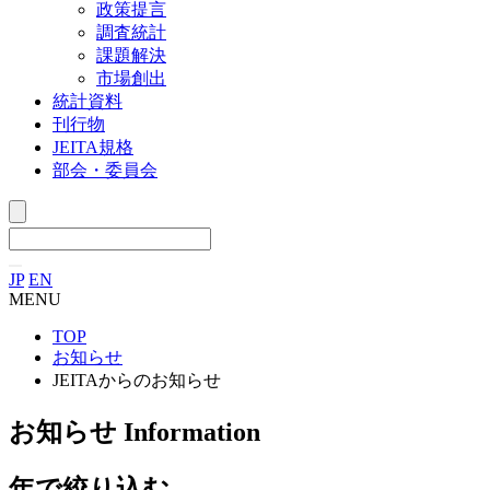
政策提言
調査統計
課題解決
市場創出
統計資料
刊行物
JEITA規格
部会・委員会
JP
EN
MENU
TOP
お知らせ
JEITAからのお知らせ
お知らせ
Information
年で絞り込む