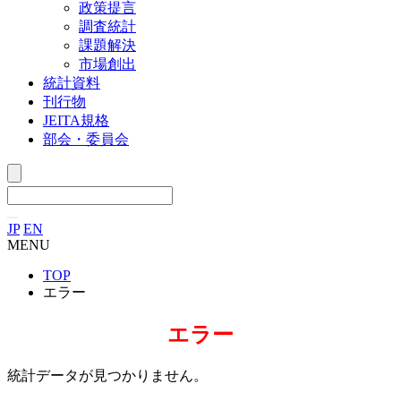
政策提言
調査統計
課題解決
市場創出
統計資料
刊行物
JEITA規格
部会・委員会
JP
EN
MENU
TOP
エラー
エラー
統計データが見つかりません。