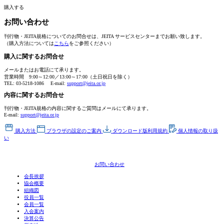
購入する
お問い合わせ
刊行物・JEITA規格についてのお問合せは、JEITA サービスセンターまでお願い致します。
（購入方法については
こちら
をご参照ください）
購入に関するお問合せ
メールまたはお電話にて承ります。
営業時間 9:00～12:00／13:00～17:00
（土日祝日を除く）
TEL: 03-5218-1086
E-mail:
support@jeita.or.jp
内容に関するお問合せ
刊行物・JEITA規格の内容に関するご質問はメールにて承ります。
E-mail:
support@jeita.or.jp
購入方法
ブラウザの設定の
ご案内
ダウンロード版
利用規約
個人情報の
取り扱
い
お問い合わせ
会長挨拶
協会概要
組織図
役員一覧
会員一覧
入会案内
決算公告