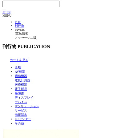
JP
EN
MENU
TOP
刊行物
INVOIC
(支払請求
メッセージ二版)
刊行物
PUBLICATION
カートを見る
全般
AV機器
通信機器
電気計測器
医療機器
電子部品
半導体
ディスプレイ
デバイス
ITソリューション
サービス
情報端末
ECセンター
その他