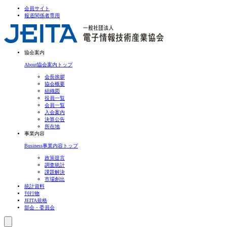
会員サイト
報道関係者専用
協会案内
About
協会案内トップ
会長挨拶
協会概要
組織図
役員一覧
会員一覧
入会案内
決算公告
所在地
事業内容
Business
事業内容トップ
政策提言
調査統計
課題解決
市場創出
統計資料
刊行物
JEITA規格
部会・委員会