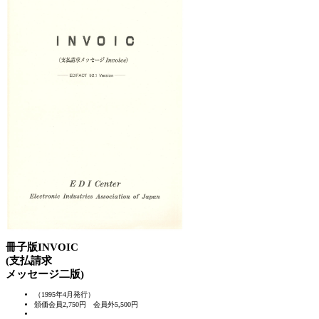
冊子版
INVOIC
(支払請求
メッセージ二版)
（1995年4月発行）
頒価会員2,750円
会員外5,500円