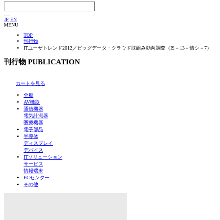
JP
EN
MENU
TOP
刊行物
ITユーザトレンド2012／ビッグデータ・クラウド取組み動向調査（IS－13－情シ－7）
刊行物
PUBLICATION
カートを見る
全般
AV機器
通信機器
電気計測器
医療機器
電子部品
半導体
ディスプレイ
デバイス
ITソリューション
サービス
情報端末
ECセンター
その他