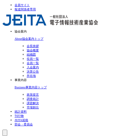
会員サイト
報道関係者専用
協会案内
About
協会案内トップ
会長挨拶
協会概要
組織図
役員一覧
会員一覧
入会案内
決算公告
所在地
事業内容
Business
事業内容トップ
政策提言
調査統計
課題解決
市場創出
統計資料
刊行物
JEITA規格
部会・委員会