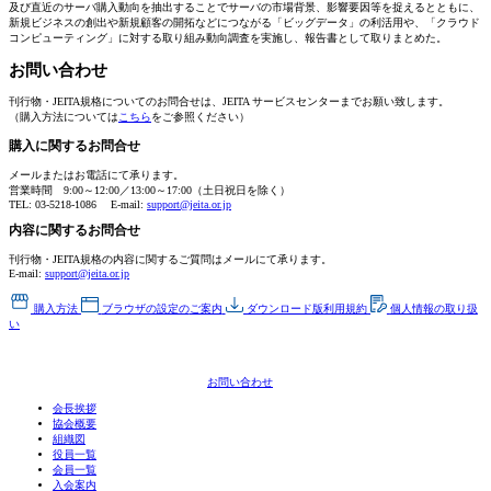
及び直近のサーバ購入動向を抽出することでサーバの市場背景、影響要因等を捉えるとともに、
新規ビジネスの創出や新規顧客の開拓などにつながる「ビッグデータ」の利活用や、「クラウド
コンピューティング」に対する取り組み動向調査を実施し、報告書として取りまとめた。
お問い合わせ
刊行物・JEITA規格についてのお問合せは、JEITA サービスセンターまでお願い致します。
（購入方法については
こちら
をご参照ください）
購入に関するお問合せ
メールまたはお電話にて承ります。
営業時間 9:00～12:00／13:00～17:00
（土日祝日を除く）
TEL: 03-5218-1086
E-mail:
support@jeita.or.jp
内容に関するお問合せ
刊行物・JEITA規格の内容に関するご質問はメールにて承ります。
E-mail:
support@jeita.or.jp
購入方法
ブラウザの設定の
ご案内
ダウンロード版
利用規約
個人情報の
取り扱
い
お問い合わせ
会長挨拶
協会概要
組織図
役員一覧
会員一覧
入会案内