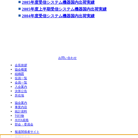
2005年度受信システム機器国内出荷実績
2005年度上半期受信システム機器国内出荷実績
2004年度受信システム機器国内出荷実績
お問い合わせ
会長挨拶
協会概要
組織図
役員一覧
会員一覧
入会案内
決算公告
所在地
協会案内
事業内容
統計資料
刊行物
JEITA規格
部会・委員会
報道関係者サイト
会員サイト