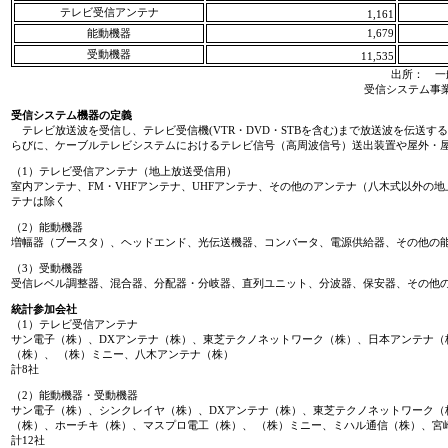
テレビ受信アンテナ
1,161
能動機器
1,679
受動機器
11,535
出所： 一
受信システム事
受信システム機器の定義
テレビ放送波を受信し、テレビ受信機(VTR・DVD・STBを含む)まで放送波を伝送
らびに、ケーブルテレビシステムにおけるテレビ信号（高周波信号）送出装置や屋外・
（1）テレビ受信アンテナ（地上放送受信用）
室内アンテナ、FM・VHFアンテナ、UHFアンテナ、その他のアンテナ（八木式以外の
テナは除く
（2）能動機器
増幅器（ブースタ）、ヘッドエンド、光伝送機器、コンバータ、電源供給器、その他の
（3）受動機器
受信レベル調整器、混合器、分配器・分岐器、直列ユニット、分波器、保安器、その他
統計参加会社
（1）テレビ受信アンテナ
サン電子（株）、DXアンテナ（株）、東芝テクノネットワーク（株）、日本アンテナ（
（株）、 （株）ミニー、八木アンテナ（株）
計8社
（2）能動機器・受動機器
サン電子（株）、シンクレイヤ（株）、DXアンテナ（株）、東芝テクノネットワーク（
（株）、ホーチキ（株）、マスプロ電工（株）、 （株）ミニー、ミハル通信（株）、宮
計12社