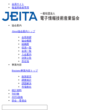
会員サイト
報道関係者専用
協会案内
About
協会案内トップ
会長挨拶
協会概要
組織図
役員一覧
会員一覧
入会案内
決算公告
所在地
事業内容
Business
事業内容トップ
政策提言
調査統計
課題解決
市場創出
統計資料
刊行物
JEITA規格
部会・委員会