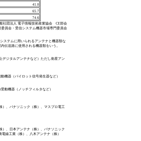
41.0
65.7
74.6
般社団法人 電子情報技術産業協会 CE部会
業委員会・受信システム機器市場専門委員会
するシステムに用いられるアンテナと機器類な
屋内伝送路に使用される機器類をいう。
地上デジタルアンテナなど）ただし衛星アン
能動機器（パイロット信号発生器など）
の受動
機器（ノッチフィルタなど）
株）、パナソニック（株）、マスプロ電工
株）、日本アンテナ（株）、パナソニック
崎電線工業（株）、八木アンテナ（株）