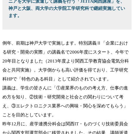
ニアを大学に派遣して講義を行う「JEITA関西講座」を、
神戸と大阪、両大学の大学院工学研究科で継続実施してい
ます。
例年、前期は神戸大学で実施します。特別講義Ⅱ「企業におけ
る研究・開発の実際」の講義名で2006年度にスタート、今年で
20年目となりました（2013年度より関西工学教育協会電気分科
会と共同実施）。大学側からも高い評価を得ており、工学研究
科HPで「特色のある科目」として紹介されています。
講義は、学生の皆さんに「①産業界のものの考え方、仕事の進
め方を知り、②技術・研究開発と社会との関わりについて考
え、③エレクトロニクス業界への興味・関心を深めてもらう」
ことを目的としています。
昨年12月に、産学連携分科会は関西IT・ものづくり技術委員会
から関西支部運営部会に移管されました。その結果、講師派遣