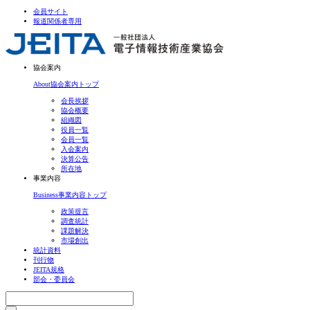
会員サイト
報道関係者専用
協会案内
About
協会案内トップ
会長挨拶
協会概要
組織図
役員一覧
会員一覧
入会案内
決算公告
所在地
事業内容
Business
事業内容トップ
政策提言
調査統計
課題解決
市場創出
統計資料
刊行物
JEITA規格
部会・委員会