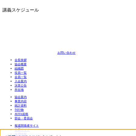
講義スケジュール
お問い合わせ
会長挨拶
協会概要
組織図
役員一覧
会員一覧
入会案内
決算公告
所在地
協会案内
事業内容
統計資料
刊行物
JEITA規格
部会・委員会
報道関係者サイト
会員サイト
採用情報