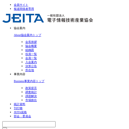
会員サイト
報道関係者専用
協会案内
About
協会案内トップ
会長挨拶
協会概要
組織図
役員一覧
会員一覧
入会案内
決算公告
所在地
事業内容
Business
事業内容トップ
政策提言
調査統計
課題解決
市場創出
統計資料
刊行物
JEITA規格
部会・委員会