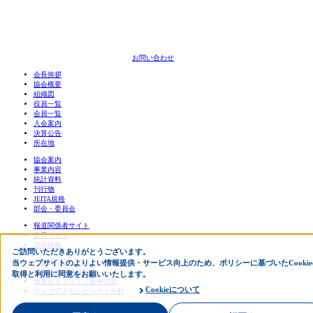
お問い合わせ
会長挨拶
協会概要
組織図
役員一覧
会員一覧
入会案内
決算公告
所在地
協会案内
事業内容
統計資料
刊行物
JEITA規格
部会・委員会
報道関係者サイト
会員サイト
採用情報
ご訪問いただきありがとうございます。
リンクについて
当ウェブサイトのよりよい情報提供・サービス向上のため、ポリシーに基づいたCookie
個人情報保護方針
取得と利用に同意をお願いいたします。
情報セキュリティ基本方針
Cookieについて
ウェブアクセシビリティ方針
English