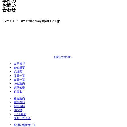
本件の
お問い
合わせ
E-mail ： smarthome@jeita.or.jp
お問い合わせ
会長挨拶
協会概要
組織図
役員一覧
会員一覧
入会案内
決算公告
所在地
協会案内
事業内容
統計資料
刊行物
JEITA規格
部会・委員会
報道関係者サイト