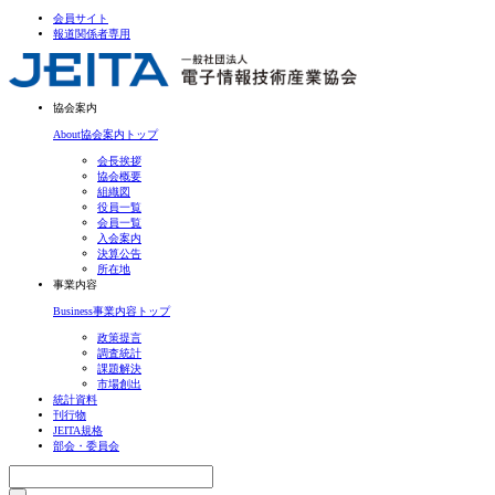
会員サイト
報道関係者専用
協会案内
About
協会案内トップ
会長挨拶
協会概要
組織図
役員一覧
会員一覧
入会案内
決算公告
所在地
事業内容
Business
事業内容トップ
政策提言
調査統計
課題解決
市場創出
統計資料
刊行物
JEITA規格
部会・委員会