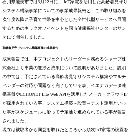
石川県能美市では3月22日に、 IoT家電を活用した高齢者見守り
システム構築事業についての事業成果報告と、この取り組みを
次年度以降に子育て世帯を中心とした全世代型サービスへ展開
するためのキックオフイベントを同市健康福祉センターのサン
テにて開催しました。
高齢者見守りシステム構築事業の成果報告
成果報告では、本プロジェクトのリーダーを務めるシャープ株
式会社より事業の進捗と成果について説明がありました。説明
の中では、予定されている高齢者見守りシステム構築やマルチ
ベンダーの対応が問題なく完了している事、イエナカデータ連
携基盤やECHONET Lite Web APIを活用したメーカークラウドIF
が採用されている事、システム構築～設置～テスト運用といっ
た事がスケジュールに沿って予定通り進められている事が報告
されました。
現在は被験者から同意を取れたところから順次IoT家電の設置を