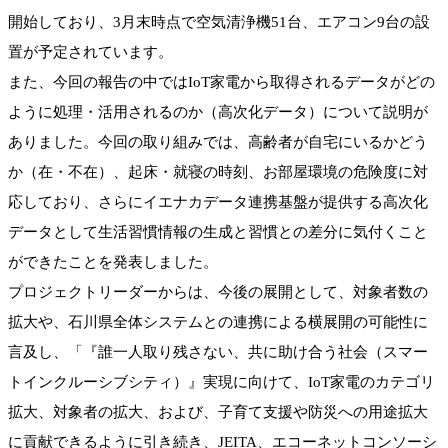
開始しており、3月末時点で空気清浄機51台、エアコン9台の設
置が予定されています。
また、今回の報告の中ではIoT家電から取得されるデータがどの
ように処理・活用されるのか（高次化データ）について説明が
ありました。今回の取り組みでは、高齢者が自宅にいるかどう
か（在・不在）、起床・就寝の時刻、お部屋環境の危険度に対
応しており、さらにイエナカデータ連携基盤が提供する高次化
データとして生活習慣情報の生成と習慣との差分に気付くこと
ができたことを発表しました。
プロジェクトリーダーからは、今後の展開として、対象者数の
拡大や、石川県全体システムとの連携による横展開の可能性に
言及し、「『誰一人取り残さない、共に助け合う社会（スマー
トインクルーシブシティ）』実現に向けて、IoT家電のカテゴリ
拡大、対象者の拡大、および、子育て支援や防災への用途拡大
に貢献できるように引き続き、JEITA、エコーネットコンソーシ