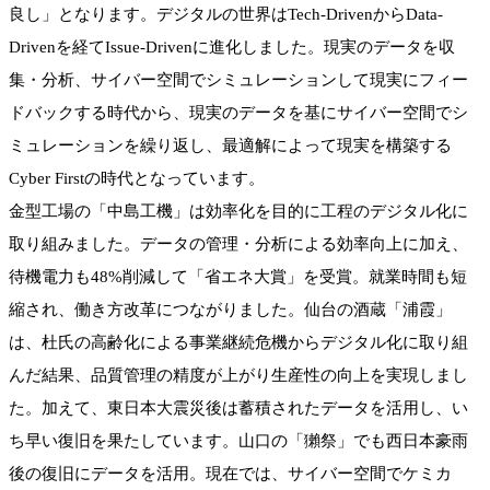
良し」となります。デジタルの世界はTech-DrivenからData-
Drivenを経てIssue-Drivenに進化しました。現実のデータを収
集・分析、サイバー空間でシミュレーションして現実にフィー
ドバックする時代から、現実のデータを基にサイバー空間でシ
ミュレーションを繰り返し、最適解によって現実を構築する
Cyber Firstの時代となっています。
金型工場の「中島工機」は効率化を目的に工程のデジタル化に
取り組みました。データの管理・分析による効率向上に加え、
待機電力も48%削減して「省エネ大賞」を受賞。就業時間も短
縮され、働き方改革につながりました。仙台の酒蔵「浦霞」
は、杜氏の高齢化による事業継続危機からデジタル化に取り組
んだ結果、品質管理の精度が上がり生産性の向上を実現しまし
た。加えて、東日本大震災後は蓄積されたデータを活用し、い
ち早い復旧を果たしています。山口の「獺祭」でも西日本豪雨
後の復旧にデータを活用。現在では、サイバー空間でケミカ