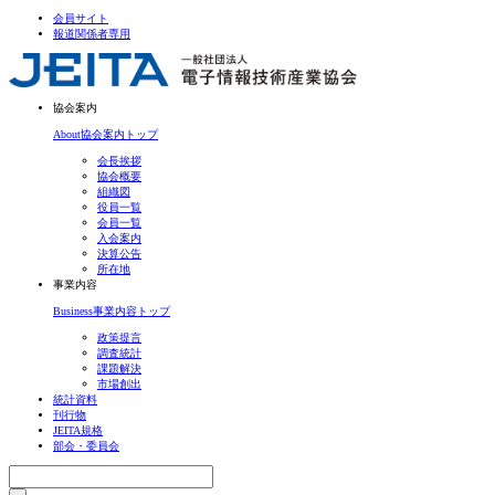
会員サイト
報道関係者専用
協会案内
About
協会案内トップ
会長挨拶
協会概要
組織図
役員一覧
会員一覧
入会案内
決算公告
所在地
事業内容
Business
事業内容トップ
政策提言
調査統計
課題解決
市場創出
統計資料
刊行物
JEITA規格
部会・委員会