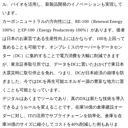
ル、バイオを活用し、新製品開発のイノベーションも実現して
います。
カーボンニュートラルの方向性には、RE-100（Renewal Energy
100%）とEP-100（Energy Productivity 100%）があります。後者
は日本のお家芸である生産性向上にほかならず、100を上回って
進めることも可能です。オンプレミスのサーバーをデータセン
ター（DC）に集約することで電力消費を大幅に削減できます
が、東京証券取引所では、データをDCに置いたおかげで東日本
大震災時に取引停止を免れ、つまり、DCが日本経済の崩壊を防
ぎました。今ではDCを再生可能エネルギー源の豊富な地方に置
くことも可能となっています。
デジタルはあくまでツールであり、真のDXは新たな技術を導入
できるようルールを変えることです。在庫50億の倉庫建設オー
ダーに対し、ITの活用でサプライチェーンを効率化、倉庫を在
庫30億のサイズに縮小してコストを40%削減した例もありま