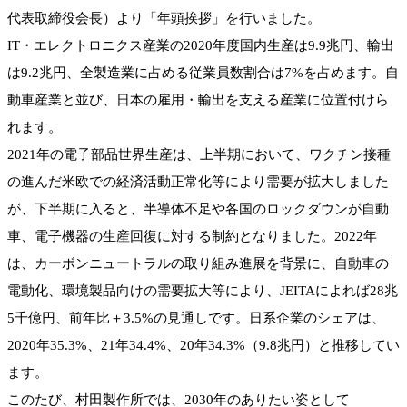
代表取締役会長）より「年頭挨拶」を行いました。
IT・エレクトロニクス産業の2020年度国内生産は9.9兆円、輸出
は9.2兆円、全製造業に占める従業員数割合は7%を占めます。自
動車産業と並び、日本の雇用・輸出を支える産業に位置付けら
れます。
2021年の電子部品世界生産は、上半期において、ワクチン接種
の進んだ米欧での経済活動正常化等により需要が拡大しました
が、下半期に入ると、半導体不足や各国のロックダウンが自動
車、電子機器の生産回復に対する制約となりました。2022年
は、カーボンニュートラルの取り組み進展を背景に、自動車の
電動化、環境製品向けの需要拡大等により、JEITAによれば28兆
5千億円、前年比＋3.5%の見通しです。日系企業のシェアは、
2020年35.3%、21年34.4%、20年34.3%（9.8兆円）と推移してい
ます。
このたび、村田製作所では、2030年のありたい姿として