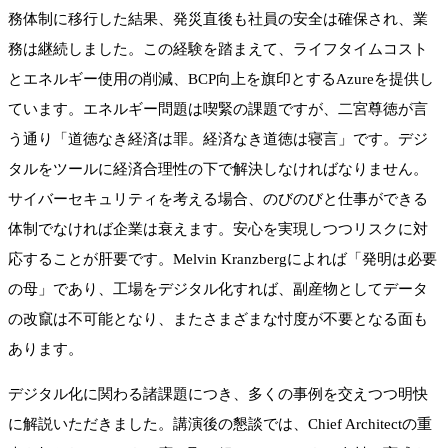
務体制に移行した結果、発災直後も社員の安全は確保され、業
務は継続しました。この経験を踏まえて、ライフタイムコスト
とエネルギー使用の削減、BCP向上を旗印とするAzureを提供し
ています。エネルギー問題は喫緊の課題ですが、二宮尊徳が言
う通り「道徳なき経済は罪。経済なき道徳は寝言」です。デジ
タルをツールに経済合理性の下で解決しなければなりません。
サイバーセキュリティを考える場合、のびのびと仕事ができる
体制でなければ企業は衰えます。安心を実現しつつリスクに対
応することが肝要です。Melvin Kranzbergによれば「発明は必要
の母」であり、工場をデジタル化すれば、副産物としてデータ
の改竄は不可能となり、またさまざまな忖度が不要となる面も
あります。
デジタル化に関わる諸課題につき、多くの事例を交えつつ明快
に解説いただきました。講演後の懇談では、Chief Architectの重