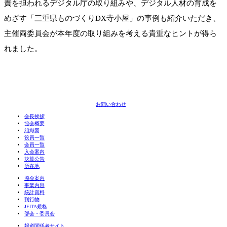
責を担われるデジタル庁の取り組みや、デジタル人材の育成を
めざす「三重県ものづくりDX寺小屋」の事例も紹介いただき、
主催両委員会が本年度の取り組みを考える貴重なヒントが得ら
れました。
お問い合わせ
会長挨拶
協会概要
組織図
役員一覧
会員一覧
入会案内
決算公告
所在地
協会案内
事業内容
統計資料
刊行物
JEITA規格
部会・委員会
報道関係者サイト