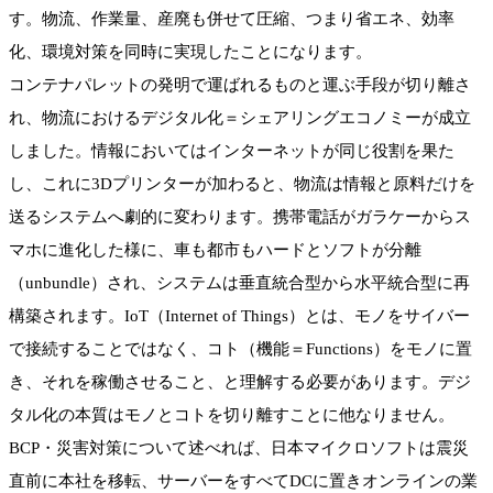
す。物流、作業量、産廃も併せて圧縮、つまり省エネ、効率
化、環境対策を同時に実現したことになります。
コンテナパレットの発明で運ばれるものと運ぶ手段が切り離さ
れ、物流におけるデジタル化＝シェアリングエコノミーが成立
しました。情報においてはインターネットが同じ役割を果た
し、これに3Dプリンターが加わると、物流は情報と原料だけを
送るシステムへ劇的に変わります。携帯電話がガラケーからス
マホに進化した様に、車も都市もハードとソフトが分離
（unbundle）され、システムは垂直統合型から水平統合型に再
構築されます。IoT（Internet of Things）とは、モノをサイバー
で接続することではなく、コト（機能＝Functions）をモノに置
き、それを稼働させること、と理解する必要があります。デジ
タル化の本質はモノとコトを切り離すことに他なりません。
BCP・災害対策について述べれば、日本マイクロソフトは震災
直前に本社を移転、サーバーをすべてDCに置きオンラインの業