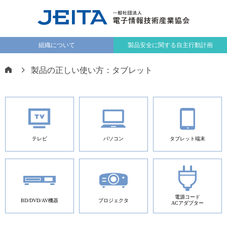
組織について
製品安全に関する自主行動計画
製品の正しい使い方：タブレット
テレビ
パソコン
タブレット端末
電源コード
BD/DVD/AV機器
プロジェクタ
ACアダプター