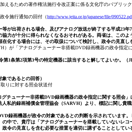
に加えるための著作権法施行令改正案に係る文化庁のパブリックコ
の政令施行通知の回付（
http://www.jeita.or.jp/japanese/file/090522.pd
が出荷される場合、及びアナログ放送が終了する平成23年7
の協力が十分に得られなくなるおそれがある。両省は、このよ
顕在化する場合には、その取扱について検討し、政令の見直し
RVH）が「アナログチューナー非搭載DVD録画機器の政令指
第1条第2項第3号の特定機器に該当すると解してよいか。（J
対象であるとの回答）
やり取りに対する照会状送付
ログチューナー非搭載DVD録画機器の政令指定に関する照会」
人私的録画補償金管理協会（SARVH）より、標記に関し貴職か
VD録画機器が政令の対象であるとの判断を示されています。し
）の中で、貴庁は「アナログチューナーを搭載していないレコ
、政令の見直しを含む必要な措置を適切に講ずることとしてい