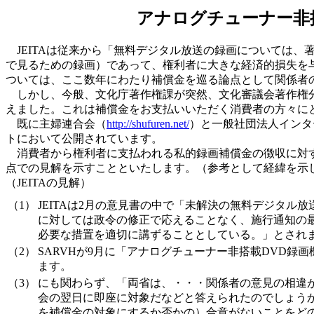
アナログチューナー非
JEITAは従来から「無料デジタル放送の録画については、
で見るための録画）であって、権利者に大きな経済的損失を
ついては、ここ数年にわたり補償金を巡る論点として関係者
しかし、今般、文化庁著作権課が突然、文化審議会著作権分
えました。これは補償金をお支払いいただく消費者の方々に
既に主婦連合会（
http://shufuren.net/
）と一般社団法人インタ
トにおいて公開されています。
消費者から権利者に支払われる私的録画補償金の徴収に対す
点での見解を示すことといたします。（参考として経緯を示
（JEITAの見解）
（1）
JEITAは2月の意見書の中で「未解決の無料デジタ
に対しては政令の修正で応えることなく、施行通知の
必要な措置を適切に講ずることとしている。」とされ
（2）
SARVHが9月に「アナログチューナー非搭載DVD
ます。
（3）
にも関わらず、「両省は、・・・関係者の意見の相違が
会の翌日に即座に対象だなどと答えられたのでしょうか
を補償金の対象にするか否かの）合意がないことをど