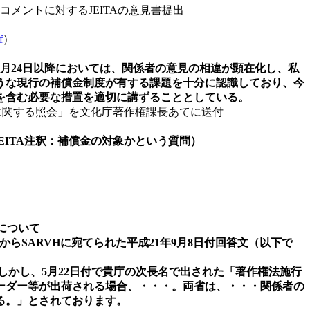
メントに対するJEITAの意見書提出
f
）
月24日以降においては、関係者の意見の相違が顕在化し、私
うな現行の補償金制度が有する課題を十分に認識しており、今
を含む必要な措置を適切に講ずることとしている。
定に関する照会」を文化庁著作権課長あてに送付
EITA注釈：補償金の対象かという質問）
について
らSARVHに宛てられた平成21年9月8日付回答文（以下で
かし、5月22日付で貴庁の次長名で出された「著作権法施行
ーダー等が出荷される場合、・・・。両省は、・・・関係者の
る。」とされております。