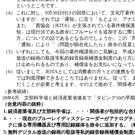
というところです。
（4）
これに対し、9月30日付けの回答において、文化庁著
いますが、それでは「通知」に言う「もとより、アナ
また、「貴協会（JEITA）が主張されている著作権
知」は現行法である政令にブルーレイを追加するに際
方」についての話であるとなるのでしょうか。この「
「通知」により「（問題が顕在化したら）政令の見直
（5）
いずれにしても、今回の著作権課長のご見解は、平成2
放送の録画の取扱等私的録音録画補償金制度のあり方
け止められるものであり、補償金をお支払いになって
（6）
従いまして、JEITAとしては消費者の方々との連携
では到底理解できるところではありません。従って、
だくことが必要と考えます。その上で改めて、関係者
（参考経緯）
20年6月 文部科学省と経済産業省連名で「ダビング10の早期
（合意内容の抜粋）
1.
経済産業省及び文部科学省は、・・・関係者が包括的な合意
4.
・・・現在のブルーレイディスクレコーダーがアナログチ
クに係る専用機器及び専用記録媒体を政令に追加する。（
5.
無料デジタル放送の録画の取扱等私的録音録画補償金制度