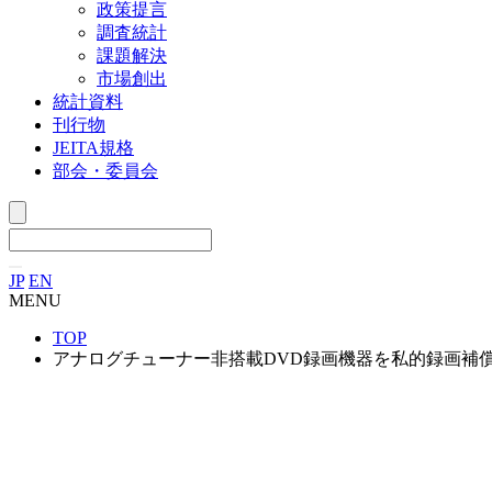
政策提言
調査統計
課題解決
市場創出
統計資料
刊行物
JEITA規格
部会・委員会
JP
EN
MENU
TOP
アナログチューナー非搭載DVD録画機器を私的録画補