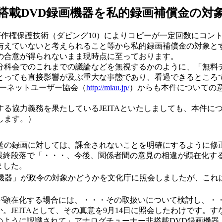
搭載DVD録画機器を私的録画補償金の対
著作権保護技術（ダビング10）によりコピーが一定回数にコン
与えていないと考えられること等から私的録画補償金の対象と
の合意が得られないまま現時点に至っております。
科会でのこれまでの議論などを無視するかのように、「無料
とっても直接影響が及ぶ重大な事態であり、看過できるところ
ーネットユーザー協会（
http://miau.jp/
）からも本件についての
る協力義務を果たしているJEITAといたしましても、本件に
します。）
ル放送の録画に対しては、課金されないことを明確にするように
最終段落で「・・・、今後、関係者間の意見の相違が顕在化す
ました。
録画機器」が政令の対象かどうかを文化庁に照会しましたが、こ
顕在化する場合には、・・・その取扱いについて検討し、・・
。JEITAとして、その真意を9月14日に照会したわけです。
のように認識されて」アナログチューナー非搭載DVD録画機器