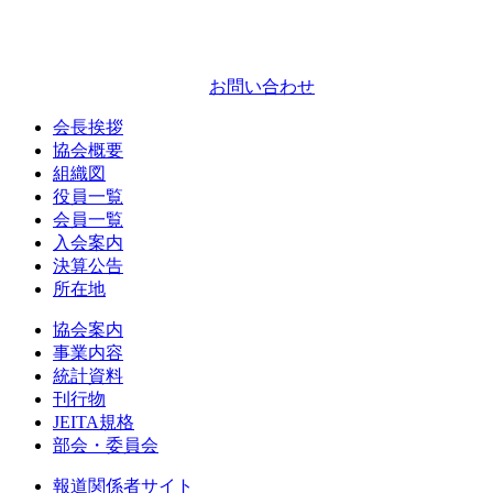
お問い合わせ
会長挨拶
協会概要
組織図
役員一覧
会員一覧
入会案内
決算公告
所在地
協会案内
事業内容
統計資料
刊行物
JEITA規格
部会・委員会
報道関係者サイト