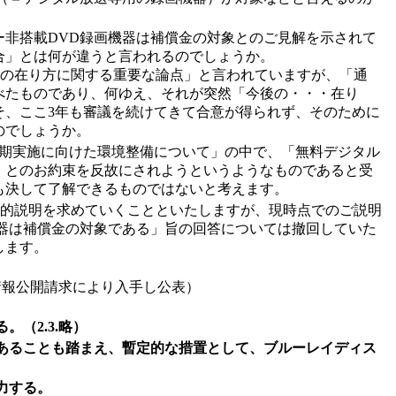
ー非搭載DVD録画機器は補償金の対象とのご見解を示されて
合」とは何が違うと言われるのでしょうか。
度の在り方に関する重要な論点」と言われていますが、「通
べたものであり、何ゆえ、それが突然「今後の・・・在り
そ、ここ3年も審議を続けてきて合意が得られず、そのために
のでしょうか。
早期実施に向けた環境整備について」の中で、「無料デジタル
」とのお約束を反故にされようというようなものであると受
も決して了解できるものではないと考えます。
理的説明を求めていくことといたしますが、現時点でのご説明
器は補償金の対象である」旨の回答については撤回していた
します。
が情報公開請求により入手し公表）
（2.3.略）
あることも踏まえ、暫定的な措置として、ブルーレイディス
力する。