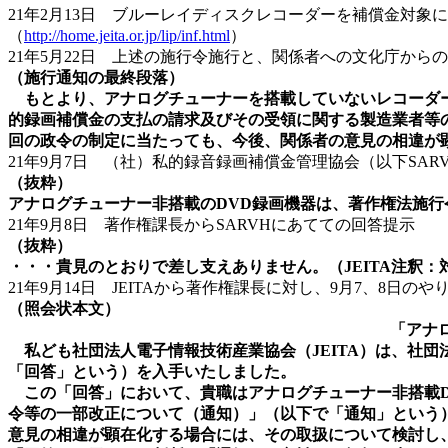
21年2月13日 ブルーレイディスクレコーダーを補償金対象
（
http://home.jeita.or.jp/lip/inf.html
）
21年5月22日 上述の施行令施行と、関係者への文化庁から
（施行通知の最終段落）
もとより、アナログチューナーを搭載していないレコーダー等
的録画補償金の支払の請求及びその受領に関する製造業者等
回の政令の制定に当たっても、今後、関係者の意見の相違が
21年9月7日 （社）私的録音録画補償金管理協会（以下SA
（抜粋）
アナログチューナー非搭載のDVD録画機器は、著作権法施行令
21年9月8日 著作権課長からSARVHにあてての回答提示
（抜粋）
・・・貴見のとおりで差し支えありません。（JEITA注釈：
21年9月14日 JEITAから著作権課長に対し、9月7、8日の
（照会状本文）
「アナ
私ども社団法人電子情報技術産業協会（JEITA）は、社団法
「回答」という）を入手いたしました。
この「回答」において、貴職はアナログチューナー非搭載D
令等の一部改正について（通知）」（以下で「通知」という
意見の相違が顕在化する場合には、その取扱について検討し