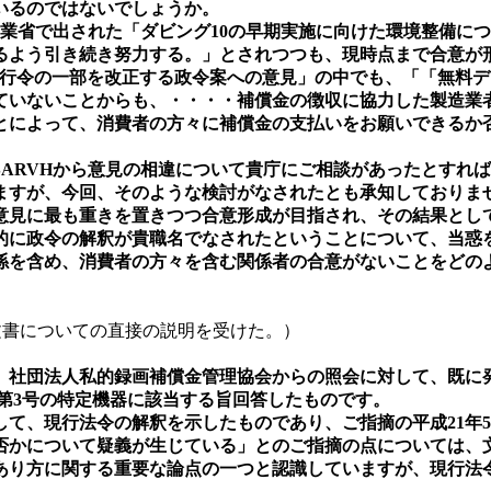
いるのではないでしょうか。
産業省で出された「ダビング10の早期実施に向けた環境整備に
るよう引き続き努力する。」とされつつも、現時点まで合意が
権法施行令の一部を改正する政令案への意見」の中でも、「「無
ていないことからも、・・・・補償金の徴収に協力した製造業
とによって、消費者の方々に補償金の支払いをお願いできるか
ARVHから意見の相違について貴庁にご相談があったとすれ
ますが、今回、そのような検討がなされたとも承知しておりま
意見に最も重きを置きつつ合意形成が目指され、その結果とし
的に政令の解釈が貴職名でなされたということについて、当惑
係を含め、消費者の方々を含む関係者の合意がないことをどの
答文書についての直接の説明を受けた。）
は、社団法人私的録画補償金管理協会からの照会に対して、既に
項第3号の特定機器に該当する旨回答したものです。
、現行法令の解釈を示したものであり、ご指摘の平成21年5
かについて疑義が生じている」とのご指摘の点については、
あり方に関する重要な論点の一つと認識していますが、現行法