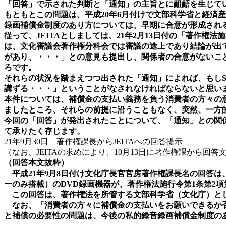
「回答」で示された判断と「通知」の主旨とに齟齬を生じて
もともとこの問題は、平成20年6月付けで文部科学省と経済
録画補償金制度のあり方については、早期に合意が形成され
従って、JEITAとしましては、21年2月13日付の「著作
は、文化審議会著作権分科会では審議の途上であり結論が出
があり、・・・」との意見も提出し、関係者の合意がないこ
ろです。
それらの状況を踏まえつつ出された「通知」によれば、もしS
講ずる・・・」ということがなされなければならないと思い
本件については、補償金の支払い義務を負う消費者の方々の
ましたところ、それらの前提に沿うこともなく、突然、一方
今回の「回答」が発出されたことについて、「通知」との関
て承りたく存じます。
21年9月30日 著作権課長からJEITAへの回答提示
（なお、JEITAの求めにより、10月13日に著作権課から回
（回答本文抜粋）
平成21年9月8日付け文化庁長官官房著作権課長名の回答
ーのみ搭載）のDVD録画機器が、著作権法施行令第1条第2
この回答は、著作権法を所管する文部科学省（文化庁）として
なお、「消費者の方々に補償金の支払いをお願いできるか否
と補償の必要性の問題は、今後の私的録音録画補償金制度の