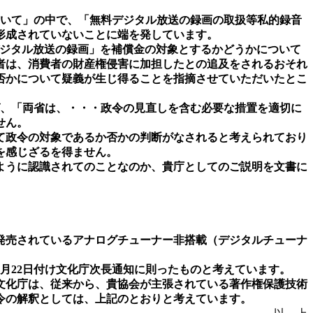
ついて」の中で、「無料デジタル放送の録画の取扱等私的録音
形成されていないことに端を発しています。
料デジタル放送の録画」を補償金の対象とするかどうかについて
者は、消費者の財産権侵害に加担したとの追及をされるおそれ
否かについて疑義が生じ得ることを指摘させていただいたとこ
ば、「両省は、・・・政令の見直しを含む必要な措置を適切に
せん。
て政令の対象であるか否かの判断がなされると考えられており
を感じざるを得ません。
ように認識されてのことなのか、貴庁としてのご説明を文書に
発売されているアナログチューナー非搭載（デジタルチューナ
月22日付け文化庁次長通知に則ったものと考えています。
文化庁は、従来から、貴協会が主張されている著作権保護技術
令の解釈としては、上記のとおりと考えています。