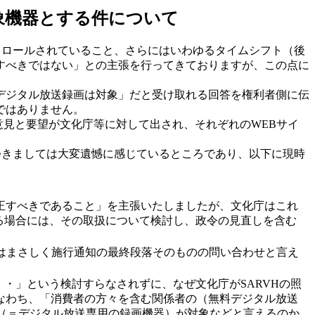
象機器とする件について
トロールされていること、さらにはいわゆるタイムシフト（後
すべきではない」との主張を行ってきておりますが、この点に
デジタル放送録画は対象」だと受け取れる回答を権利者側に伝
ではありません。
意見と要望が文化庁等に対して出され、それぞれのWEBサイ
つきましては大変遺憾に感じているところであり、以下に現時
修正すべきであること」を主張いたしましたが、文化庁はこれ
る場合には、その取扱について検討し、政令の見直しを含む
れはまさしく施行通知の最終段落そのものの問い合わせと言え
・」という検討すらなされずに、なぜ文化庁がSARVHの照
すなわち、「消費者の方々を含む関係者の（無料デジタル放送
（＝デジタル放送専用の録画機器）が対象などと言えるのか