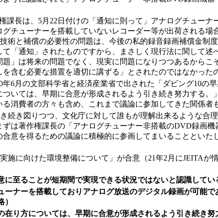
作権課長は、5月22日付けの「通知に則って」アナログチューナ
ログチューナーを搭載していないレコーダー等が出荷される場
保護技術と補償の必要性の問題は、今後の私的録音録画補償金制
して「通知」されたものですから、まさしく現行法に関して述
問題」は将来の問題でなく、現実に問題になりつつあるからこ
しを含む必要な措置を適切に講ずる」とされたのではなかった
0年6月の文部科学省と経済産業省で出された「ダビング10の
については、早期に合意が形成されるよう引き続き努力する。
いる消費者の方々も含め、これまで議論に参加してきた関係者
を引き続き図りつつ、文化庁に対して誰もが理解出来るような合
まずは著作権課長の「アナログチューナー非搭載のDVD録画機
の合意を得るための議論に積極的に参画してまいることといた
実施に向けた環境整備について」が合意（21年2月にJEITA
に至ることが短期間で実現できる状況ではないと認識している。
ューナーを搭載しておりアナログ放送のデジタル録画が可能で
略）
の在り方については、早期に合意が形成されるよう引き続き努