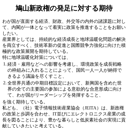
鳩山新政権の発足に対する期待
わが国が直面する経済、財政、外交等の内外の諸課題に対し
て、内閣が一体となって着実に政策を推進することをお願い
したい。
産業界としては、持続的な経済成長と地球温暖化問題の解決
を両立すべく、技術革新の促進と国際競争力強化に向けた積
極的な政策展開を期待している。
特に地球温暖化対策については、
1.
経済・雇用などへの影響を考慮し、環境政策を成長戦略
の枠組みに入れることによって、国民一人一人が納得で
きるよう議論を尽くすこと、
2.
全世界共通の中期目標設定において、新興国を含めた世
界の全ての主要国の参加による意欲的な合意形成に向け
て、わが国がリーダーシップを発揮すること、
を強く期待している。
私ども、（社）電子情報技術産業協会（JEITA）は、新政権
の政策と歩調を合わせ、IT並びにエレクトロニクス産業の成
長を図ることにより、豊かな暮らしと低炭素社会の実現に貢
献していきたいと考えている。