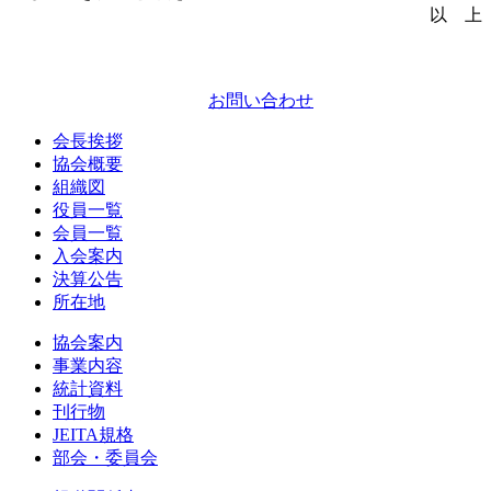
以 上
お問い合わせ
会長挨拶
協会概要
組織図
役員一覧
会員一覧
入会案内
決算公告
所在地
協会案内
事業内容
統計資料
刊行物
JEITA規格
部会・委員会