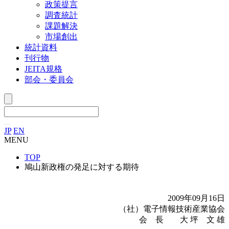
政策提言
調査統計
課題解決
市場創出
統計資料
刊行物
JEITA規格
部会・委員会
JP
EN
MENU
TOP
鳩山新政権の発足に対する期待
2009年09月16日
（社）電子情報技術産業協会
会 長 大 坪 文 雄