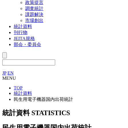
政策提言
調査統計
課題解決
市場創出
統計資料
刊行物
JEITA規格
部会・委員会
JP
EN
MENU
TOP
統計資料
民生用電子機器国内出荷統計
統計資料
STATISTICS
民生用電子機器国内出荷統計