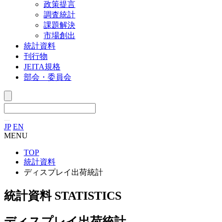
政策提言
調査統計
課題解決
市場創出
統計資料
刊行物
JEITA規格
部会・委員会
JP
EN
MENU
TOP
統計資料
ディスプレイ出荷統計
統計資料
STATISTICS
ディスプレイ出荷統計