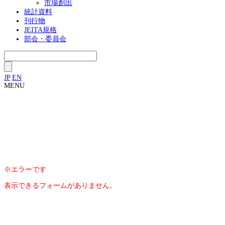
市場創出
統計資料
刊行物
JEITA規格
部会・委員会
JP
EN
MENU
※エラーです
表示できるフォームがありません。