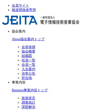
会員サイト
報道関係者専用
協会案内
About
協会案内トップ
会長挨拶
協会概要
組織図
役員一覧
会員一覧
入会案内
決算公告
所在地
事業内容
Business
事業内容トップ
政策提言
調査統計
課題解決