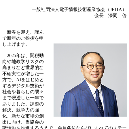
一般社団法人電子情報技術産業協会（JEITA）
会長 漆間 啓
新春を迎え、謹ん
で新年のご挨拶を申
し上げます。
2025年は、関税動
向や地政学リスクの
高まりなど世界的な
不確実性が増した一
方で、AIをはじめと
するデジタル技術が
社会や暮らしの隅々
まで浸透した一年で
ありました。課題の
解決、競争力の強
化、新たな市場の創
出に向け、当協会の
諸活動を推進するうえで、会員各位ならびにすべてのステー