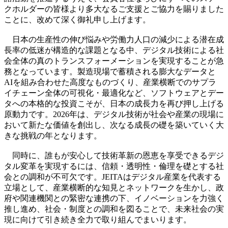
クホルダーの皆様より多大なるご支援とご協力を賜りました
ことに、改めて深く御礼申し上げます。
日本の生産性の伸び悩みや労働力人口の減少による潜在成
長率の低迷が構造的な課題となる中、デジタル技術による社
会全体の真のトランスフォーメーションを実現することが急
務となっています。製造現場で蓄積される膨大なデータと
AIを組み合わせた高度なものづくり、産業横断でのサプラ
イチェーン全体の可視化・最適化など、ソフトウェアとデー
タへの本格的な投資こそが、日本の成長力を再び押し上げる
原動力です。2026年は、デジタル技術が社会や産業の現場に
おいて新たな価値を創出し、次なる成長の礎を築いていく大
きな挑戦の年となります。
同時に、誰もが安心して技術革新の恩恵を享受できるデジ
タル変革を実現するには、信頼・透明性・倫理を礎とする社
会との調和が不可欠です。JEITAはデジタル産業を代表する
立場として、産業横断的な知見とネットワークを生かし、政
府や関連機関との緊密な連携の下、イノベーションを力強く
推し進め、社会・制度との調和を図ることで、未来社会の実
現に向けて引き続き全力で取り組んでまいります。