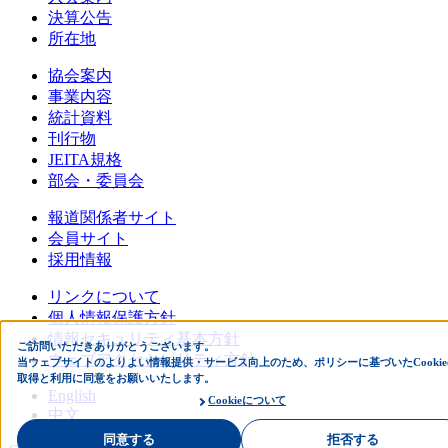
決算公告
所在地
協会案内
事業内容
統計資料
刊行物
JEITA規格
部会・委員会
報道関係者サイト
会員サイト
採用情報
リンクについて
個人情報保護方針
情報セキュリティ基本方針
ご訪問いただきありがとうございます。
ウェブアクセシビリティ方針
当ウェブサイトのよりよい情報提供・サービス向上のため、ポリシーに基づいたCookie
取得と利用に同意をお願いいたします。
English
Cookieについて
中文
同意する
拒否する