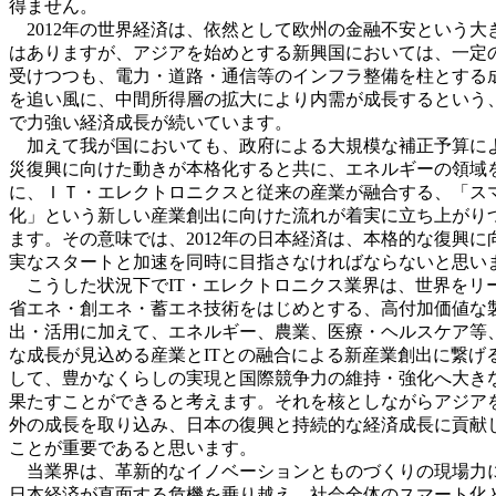
得ません。
2012年の世界経済は、依然として欧州の金融不安という大
はありますが、アジアを始めとする新興国においては、一定
受けつつも、電力・道路・通信等のインフラ整備を柱とする
を追い風に、中間所得層の拡大により内需が成長するという
で力強い経済成長が続いています。
加えて我が国においても、政府による大規模な補正予算に
災復興に向けた動きが本格化すると共に、エネルギーの領域
に、ＩＴ・エレクトロニクスと従来の産業が融合する、「ス
化」という新しい産業創出に向けた流れが着実に立ち上がり
ます。その意味では、2012年の日本経済は、本格的な復興に
実なスタートと加速を同時に目指さなければならないと思い
こうした状況下でIT・エレクトロニクス業界は、世界をリ
省エネ・創エネ・蓄エネ技術をはじめとする、高付加価値な
出・活用に加えて、エネルギー、農業、医療・ヘルスケア等
な成長が見込める産業とITとの融合による新産業創出に繋げ
して、豊かなくらしの実現と国際競争力の維持・強化へ大き
果たすことができると考えます。それを核としながらアジア
外の成長を取り込み、日本の復興と持続的な経済成長に貢献
ことが重要であると思います。
当業界は、革新的なイノベーションとものづくりの現場力
日本経済が直面する危機を乗り越え、社会全体のスマート化