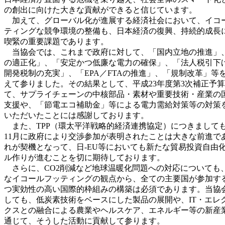
の創出に向けた大きな貢献ができると信じています。
加えて、グローバル化が進展する経済社会において、イコ
ティングな競争環境の整備も、日本経済の復興、持続的成長
喫緊の重要課題であります。
当協会では、これまで政府に対して、「国内立地の推進」
の適正化」、「安定かつ低廉な電力の確保」、「法人税引下
開発税制の充実」、「EPA／FTAの推進」、「規制改革」等
えて参りました。その結果として、平成23年度第3次補正予
て、サプライチェーンの中核部品・素材や重要技術・産業の
支援や、「節電エコ補助金」等による電力需給対策等の対策
いただいたことには感謝しております。
また、TPP（環太平洋戦略的経済連携協定）につきまして
11月に政府により交渉参加が表明されたことは大きな前進で
れが契機となって、日-EU等においても新たな貿易投資自由
ル作りが進むことを切に期待しております。
さらに、CO2削減など地球温暖化問題への対応についても
なイコールフッティングの観点から、全ての主要国が参加す
つ実効性の高い国際的枠組みの構築は必須であります。当協
しても、低炭素技術をベースにした製品の展開や、IT・エレ
クスとの融合による農業やヘルスケア、エネルギー等の新産
通じて、そうした活動に貢献して参ります。