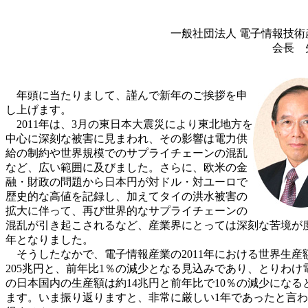
一般社団法人 電子情報技術
会長 
年頭に当たりまして、謹んで新年のご挨拶を申
し上げます。
2011年は、3月の東日本大震災により東北地方を
中心に深刻な被害に見まわれ、その影響は電力供
給の制約や世界規模でのサプライチェーンの混乱
など、広い範囲に及びました。さらに、欧米の金
融・財政の問題から日本円が対ドル・対ユーロで
歴史的な高値を記録し、加えてタイの洪水被害の
拡大に伴って、再び世界的なサプライチェーンの
混乱が引き起こされるなど、産業界にとっては深刻な苦境が
年となりました。
そうしたなかで、電子情報産業の2011年における世界生産
205兆円と、前年比1％の減少となる見込みであり、とりわけ
の日本国内の生産額は約14兆円と前年比で10％の減少になる
ます。いま振り返りますと、非常に厳しい1年であったと言