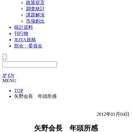
政策提言
調査統計
課題解決
市場創出
統計資料
刊行物
JEITA規格
部会・委員会
JP
EN
MENU
TOP
矢野会長 年頭所感
2012年01月04日
矢野会長 年頭所感